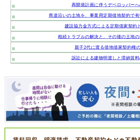
再開発計画に伴うデベロッパーへ
県道沿いの土地を、事業用定期借地契約で有
建設協力金方式による定期借家契約
相続トラブルの解決と、その後の土地の
親子2代に渡る借地借家契約権
訴訟による建物明渡しと滞納賃料