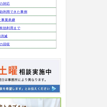
の対応
効利用できた事例
と事業承継
有効利用まで
の消滅
の回収