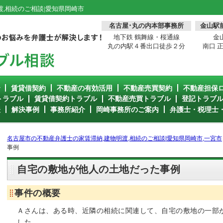
,相続のご相談|愛知県岡崎市
名古屋･丸の内本部事務所
金山駅
地下鉄 鶴舞線・桜通線
金
丸の内駅４番出口徒歩２分
南口 
で
賃貸借契約
不動産の有効活用
不動産売買契約
不動産担保
トラブル
賃貸借契約トラブル
不動産売買トラブル
登記トラブ
表
解決事例
事務所紹介
岡崎事務所のご案内
弁護士・税理士
名古屋市の不動産弁護士の家賃滞納,建物明渡,相続のご相談|愛知県岡崎市,一宮市
事例
自宅の敷地が他人の土地だった事例
事件の概要
Ａさんは、ある時、近隣の相続に関連して、自宅の敷地の一部
した。