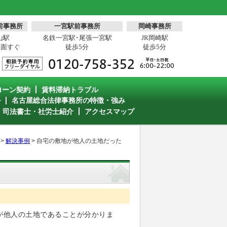
前事務所
一宮駅前事務所
岡崎事務所
山駅
名鉄一宮駅･尾張一宮駅
JR岡崎駅
正面すぐ
徒歩5分
徒歩5分
ローン契約
賃料滞納トラブル
ル
名古屋総合法律事務所の特徴・強み
・司法書士・社労士紹介
アクセスマップ
>
解決事例
>
自宅の敷地が他人の土地だった
が他人の土地であることが分かりま