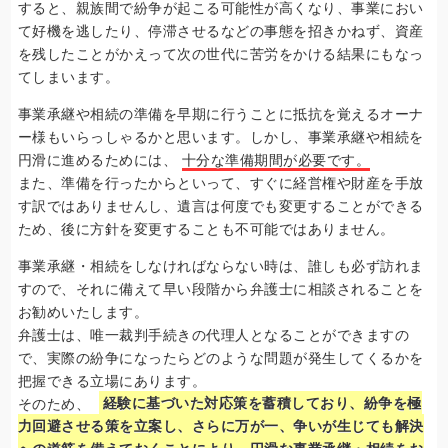
すると、親族間で紛争が起こる可能性が高くなり、事業におい
て好機を逃したり、停滞させるなどの事態を招きかねず、資産
を残したことがかえって次の世代に苦労をかける結果にもなっ
てしまいます。
事業承継や相続の準備を早期に行うことに抵抗を覚えるオーナ
ー様もいらっしゃるかと思います。しかし、事業承継や相続を
円滑に進めるためには、
十分な準備期間が必要です。
また、準備を行ったからといって、すぐに経営権や財産を手放
す訳ではありませんし、遺言は何度でも変更することができる
ため、後に方針を変更することも不可能ではありません。
事業承継・相続をしなければならない時は、誰しも必ず訪れま
すので、それに備えて早い段階から弁護士に相談されることを
お勧めいたします。
弁護士は、唯一裁判手続きの代理人となることができますの
で、実際の紛争になったらどのような問題が発生してくるかを
把握できる立場にあります。
そのため、
経験に基づいた対応策を蓄積しており、紛争を極
力回避させる策を立案し、さらに万が一、争いが生じても解決