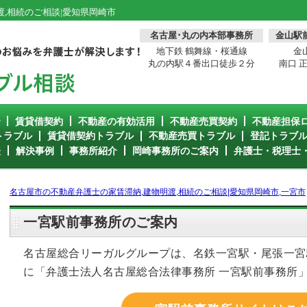
,相続のご相談|愛知県岡崎市
名古屋･丸の内本部事務所
金山駅
地下鉄 鶴舞線・桜通線
金
丸の内駅４番出口徒歩２分
南口 
で
賃貸借契約
不動産の有効活用
不動産売買契約
不動産担保
トラブル
賃貸借契約トラブル
不動産売買トラブル
登記トラブ
表
解決事例
事務所紹介
岡崎事務所のご案内
弁護士・税理士
名古屋市の不動産弁護士の家賃滞納,建物明渡,相続のご相談|愛知県岡崎市,一宮市
一宮駅前事務所のご案内
名古屋総合リーガルグループは、名鉄一宮駅・尾張一宮
に「弁護士法人名古屋総合法律事務所 一宮駅前事務所