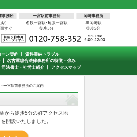
前事務所
一宮駅前事務所
岡崎事務所
山駅
名鉄一宮駅･尾張一宮駅
JR岡崎駅
正面すぐ
徒歩5分
徒歩5分
ローン契約
賃料滞納トラブル
ル
名古屋総合法律事務所の特徴・強み
・司法書士・社労士紹介
アクセスマップ
>
一宮駅前事務所のご案内
駅から徒歩5分の好アクセス地
」を開設いたしました。