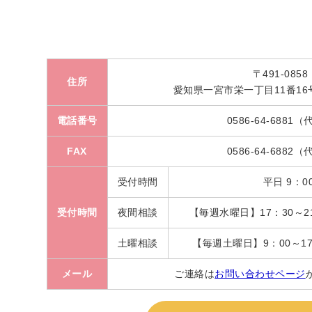
〒491-0858
住所
愛知県一宮市栄一丁目11番16
電話番号
0586‐64‐6881
FAX
0586‐64‐6882
受付時間
平日 9：0
受付時間
夜間相談
【毎週水曜日】17：30～2
土曜相談
【毎週土曜日】9：00～17
メール
ご連絡は
お問い合わせページ