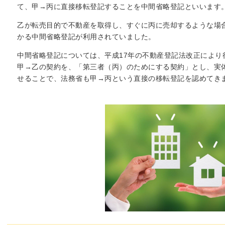
て、甲→丙に直接移転登記することを中間省略登記といいます
乙が転売目的で不動産を取得し、すぐに丙に売却するような場
かる中間省略登記が利用されていました。
中間省略登記については、平成17年の不動産登記法改正により
甲→乙の契約を、「第三者（丙）のためにする契約」とし、実
せることで、法務省も甲→丙という直接の移転登記を認めてき