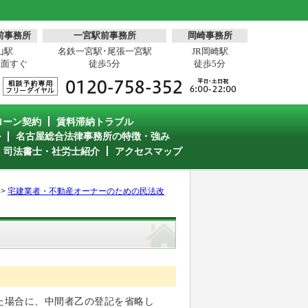
前事務所
一宮駅前事務所
岡崎事務所
山駅
名鉄一宮駅･尾張一宮駅
JR岡崎駅
正面すぐ
徒歩5分
徒歩5分
ローン契約
賃料滞納トラブル
ル
名古屋総合法律事務所の特徴・強み
・司法書士・社労士紹介
アクセスマップ
>
宅建業者・不動産オーナーのための民法改
た場合に、中間者乙の登記を省略し