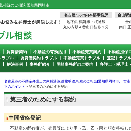
,相続のご相談|愛知県岡崎市
名古屋･丸の内本部事務所
金山駅
地下鉄 鶴舞線・桜通線
金
丸の内駅４番出口徒歩２分
南口 
で
賃貸借契約
不動産の有効活用
不動産売買契約
不動産担保
トラブル
賃貸借契約トラブル
不動産売買トラブル
登記トラブ
表
解決事例
事務所紹介
岡崎事務所のご案内
弁護士・税理士
名古屋市の不動産弁護士の家賃滞納,建物明渡,相続のご相談|愛知県岡崎市,一宮市
正のポイント
>
第三者のためにする契約
第三者のためにする契約
中間省略登記
不動産の所有権が、売買等により甲→乙、乙→丙と順次移転し